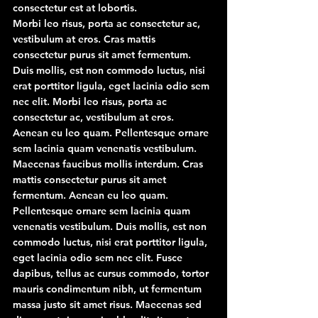
consectetur est at lobortis.
Morbi leo risus, porta ac consectetur ac, 
vestibulum at eros. Cras mattis 
consectetur purus sit amet fermentum. 
Duis mollis, est non commodo luctus, nisi 
erat porttitor ligula, eget lacinia odio sem 
nec elit. Morbi leo risus, porta ac 
consectetur ac, vestibulum at eros.
Aenean eu leo quam. Pellentesque ornare 
sem lacinia quam venenatis vestibulum. 
Maecenas faucibus mollis interdum. Cras 
mattis consectetur purus sit amet 
fermentum. Aenean eu leo quam. 
Pellentesque ornare sem lacinia quam 
venenatis vestibulum. Duis mollis, est non 
commodo luctus, nisi erat porttitor ligula, 
eget lacinia odio sem nec elit. Fusce 
dapibus, tellus ac cursus commodo, tortor 
mauris condimentum nibh, ut fermentum 
massa justo sit amet risus. Maecenas sed 