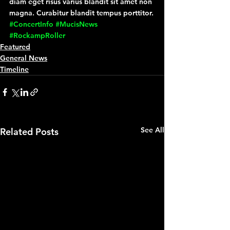
diam eget risus varius blandit sit amet non 
magna. Curabitur blandit tempus porttitor.
#ConcertInfo
#MucisNews
#RockampRoller
Featured
General News
Timeline
See All
Related Posts