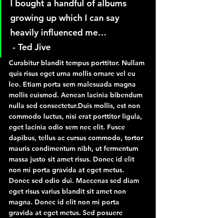
I bought a handful of albums 
growing up which I can say 
heavily influenced me…
 - Ted Jive
Curabitur blandit tempus porttitor. Nullam 
quis risus eget urna mollis ornare vel eu 
leo. Etiam porta sem malesuada magna 
mollis euismod. Aenean lacinia bibendum 
nulla sed consectetur.Duis mollis, est non 
commodo luctus, nisi erat porttitor ligula, 
eget lacinia odio sem nec elit. Fusce 
dapibus, tellus ac cursus commodo, tortor 
mauris condimentum nibh, ut fermentum 
massa justo sit amet risus. Donec id elit 
non mi porta gravida at eget metus. 
Donec sed odio dui. Maecenas sed diam 
eget risus varius blandit sit amet non 
magna. Donec id elit non mi porta 
gravida at eget metus. Sed posuere 